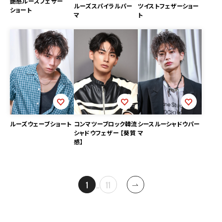
艶感ルーズフェザー
ルーズスパイラルパー
ツイストフェザーショー
ショート
マ
ト
ルーズウェーブショート
コンマツーブロック韓流
シースルーシャドウパー
シャドウフェザー 【葵質
マ
感】
投
1
…
11
稿
ナ