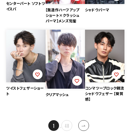
センターパート ソフトツ
イスパ
【無造作ハーフアップ
シャドウパーマ
ショート×クラッシュ
パーマ】メンズ短髪
ツイストフェザーショー
コンマツーブロック韓流
ト
シャドウフェザー 【葵質
クリアマッシュ
感】
投
1
…
48
稿