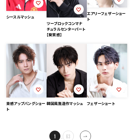
エアリーフェザーショー
シースルマッシュ
ト
ツーブロックコンマナ
チュラルセンターパート
【葵質感】
束感アップバングショー
韓国風無造作マッシュ
フェザーショート
ト
投
1
…
63