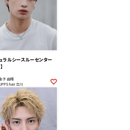
チュラルシースルーセンター
】
金子 由翔
LIPPS hair 立川