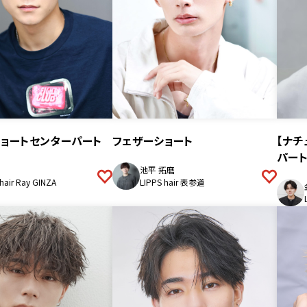
ョートセンターパート
フェザーショート
【ナ
パート
池平 拓磨
hair Ray GINZA
LIPPS hair 表参道