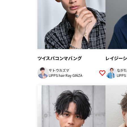
ツイスパコンマバング
レイジーシ
サトウカズマ
ながた
LIPPS hair Ray GINZA
LIPPS 