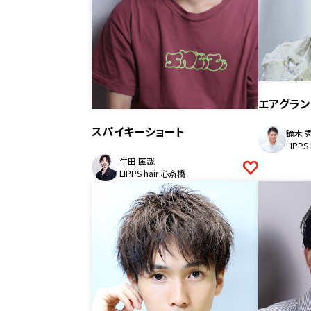
エアグラン
スパイキーショート
鏑木 
LIPPS
牛田 匡哉
LIPPS hair 心斎橋