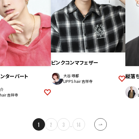
ピンクコンマフェザー
縦落
センターパート
大谷 啄都
LIPPS hair 吉祥寺
介
 hair 吉祥寺
1
2
3
…
14