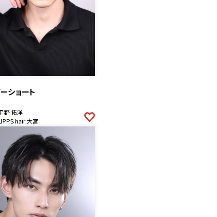
ザーショート
平野 拓洋
LIPPS hair 大宮