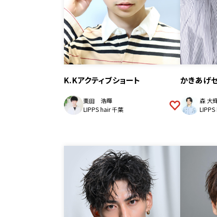
K.Kアクティブショート
かきあげ
栗田 浩暉
森 大
LIPPS hair 千葉
LIPPS 