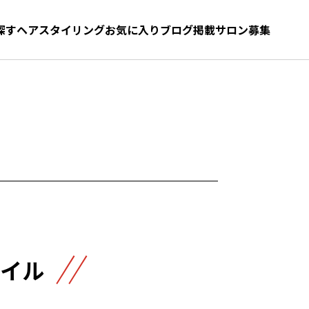
探す
ヘアスタイリング
お気に入り
お気に入り
ブログ
髪型をさがす
掲載サロン募集
イル