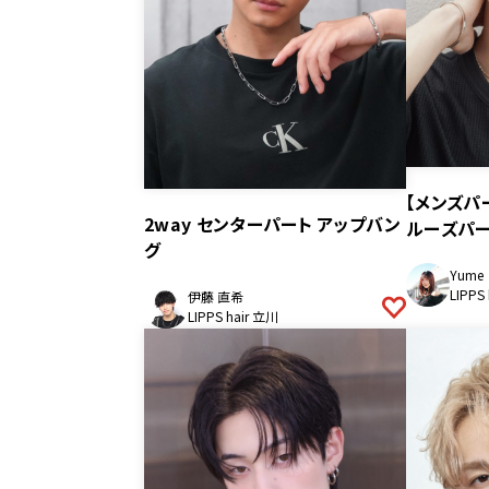
【メンズパ
2way センターパート アップバン
ルーズパ
グ
Yume
LIPPS
伊藤 直希
LIPPS hair 立川