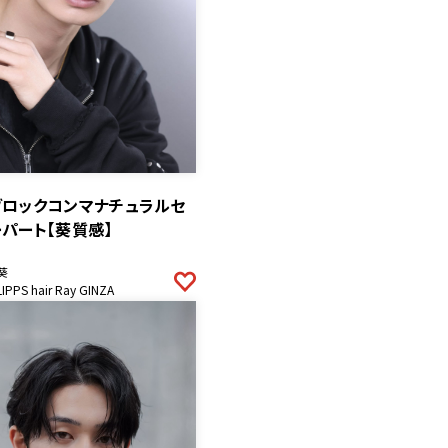
ブロックコンマナチュラルセ
パート【葵質感】
葵
LIPPS hair Ray GINZA