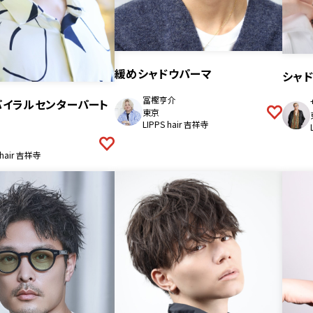
緩めシャドウパーマ
シャ
冨樫亨介
パイラルセンターパート
東京
LIPPS hair 吉祥寺
 hair 吉祥寺