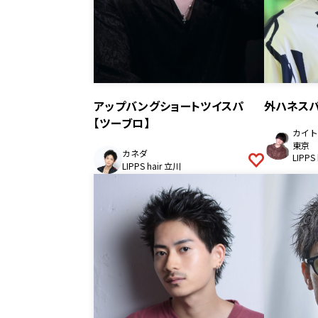
アップバングショートツイスパ
外ハネス
【ツーブロ】
カイト
東京
カネダ
LIPPS
LIPPS hair 立川