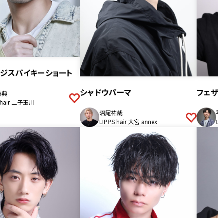
ジスパイキーショート
シャドウパーマ
フェ
秀典
 hair 二子玉川
沼尾祐哉
LIPPS hair 大宮 annex