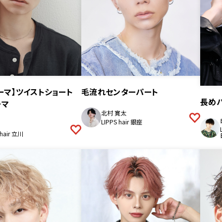
ーマ】ツイストショート
毛流れセンターパート
長め
ーマ
北村 寛太
LIPPS hair 銀座
 hair 立川