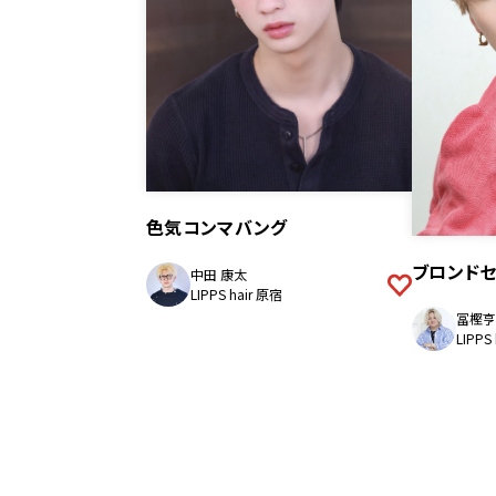
色気コンマバング
ブロンド
中田 康太
LIPPS hair 原宿
冨樫亨
LIPPS
投
稿