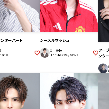
センターパート
シースルマッシュ
ツー
輝
天川 瑞眭
ンター
hair 栄
LIPPS hair Ray GINZA