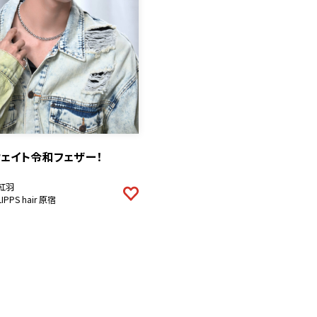
ェイト令和フェザー！
紅羽
LIPPS hair 原宿