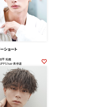
ザーショート
池平 拓磨
LIPPS hair 表参道