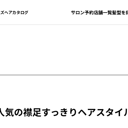
サロン予約
店舗一覧
髪型を
ンズヘアカタログ
ンズヘアカタログ
人気の
襟足すっきりヘアスタイ