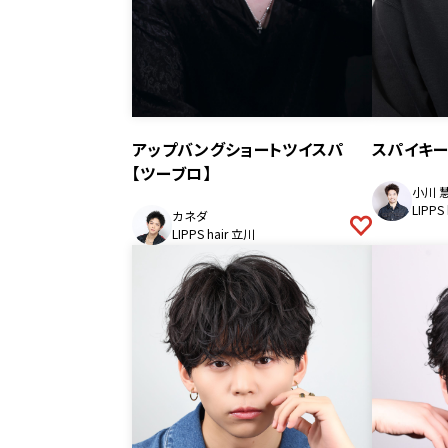
アップバングショートツイスパ
スパイキ
【ツーブロ】
小川 
LIPPS
カネダ
LIPPS hair 立川