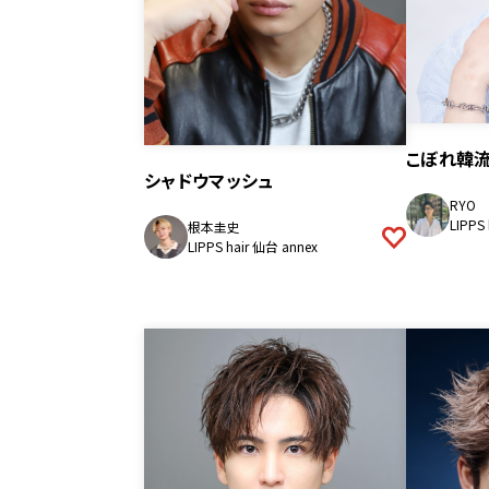
こぼれ韓
シャドウマッシュ
RYO
LIPPS
根本圭史
LIPPS hair 仙台 annex