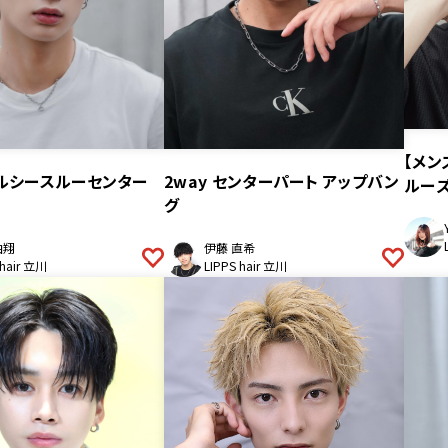
【メン
ルシースルーセンター
2way センターパート アップバン
ルー
グ
由翔
伊藤 直希
 hair 立川
LIPPS hair 立川