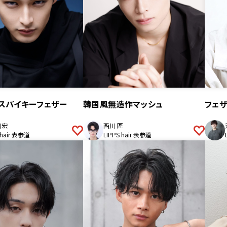
スパイキーフェザー
韓国風無造作マッシュ
フェ
和宏
西川 匠
 hair 表参道
LIPPS hair 表参道