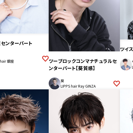
流センターパート
ツイ
ツーブロックコンマナチュラルセ
 hair 銀座
ンターパート【葵質感】
葵
LIPPS hair Ray GINZA