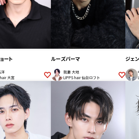
ジェ
ョート
ルーズパーマ
拓洋
我妻 大地
 hair 大宮
LIPPS hair 仙台ロフト