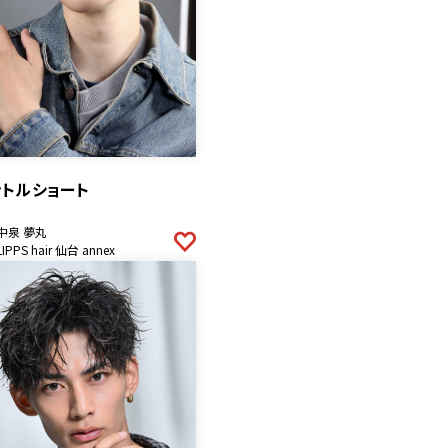
ントルショート
中泉 夢丸
LIPPS hair 仙台 annex