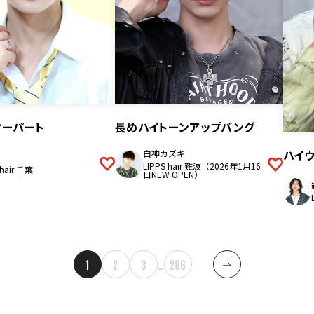
ターパート
長めハイトーンアップバング
ハイウ
白神カズキ
LIPPS hair 難波（2026年1月16
 hair 千葉
日NEW OPEN）
1
2
3
…
286