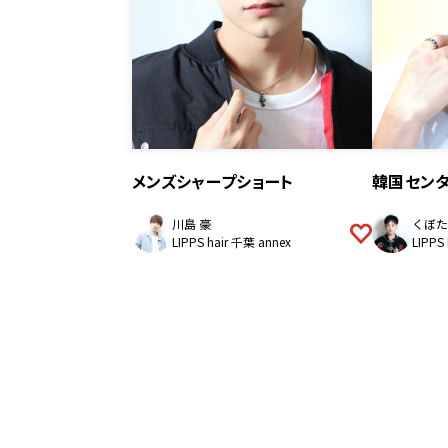
メンズシャープショート
韓国セン
川島 豪
くぼた
LIPPS hair 千葉 annex
LIPPS
投
稿
ナ