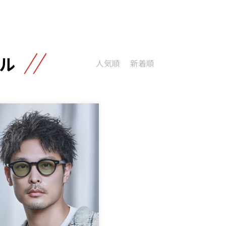
ル
人気順
新着順