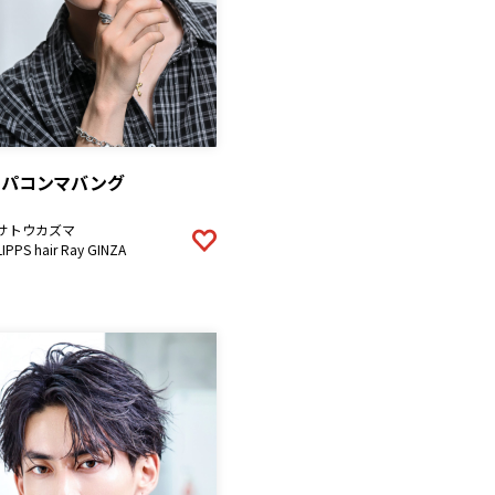
スパコンマバング
サトウカズマ
LIPPS hair Ray GINZA