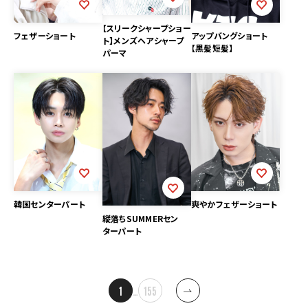
【スリークシャープショー
フェザーショート
アップバングショート
ト】メンズヘアシャープ
【黒髪短髪】
パーマ
韓国センターパート
爽やかフェザーショート
縦落ちSUMMERセン
ターパート
投
1
…
155
稿