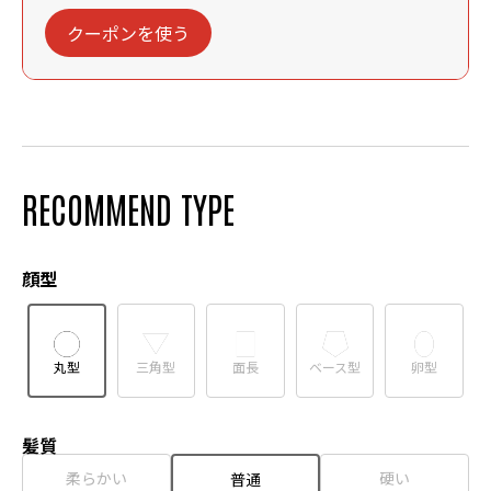
クーポンを使う
RECOMMEND TYPE
顔型
丸型
三角型
面長
ベース型
卵型
髪質
柔らかい
硬い
普通