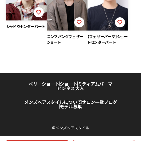
シャドウセンターパート
コンマバングフェザー
【フェザーパーマ】ショー
ショート
トセンターパート
ベリーショート
ショート
ミディアム
パーマ
ビジネス
大人
メンズヘアスタイルについて
サロン一覧
ブログ
モデル募集
©メンズヘアスタイル