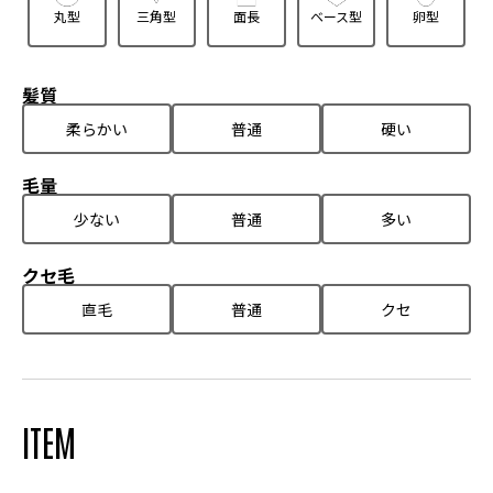
丸型
三角型
面長
ベース型
卵型
髪質
柔らかい
普通
硬い
毛量
少ない
普通
多い
クセ毛
直毛
普通
クセ
ITEM