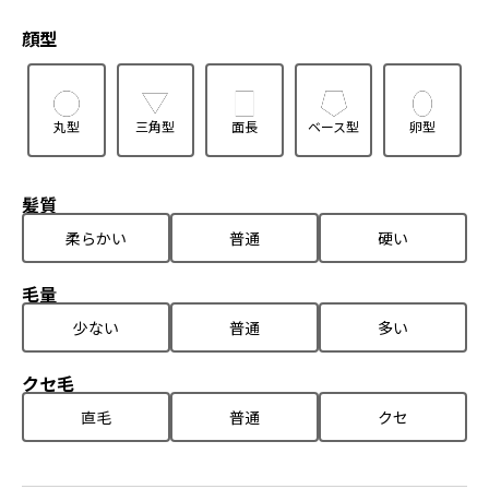
顔型
丸型
三角型
面長
ベース型
卵型
髪質
柔らかい
普通
硬い
毛量
少ない
普通
多い
クセ毛
直毛
普通
クセ