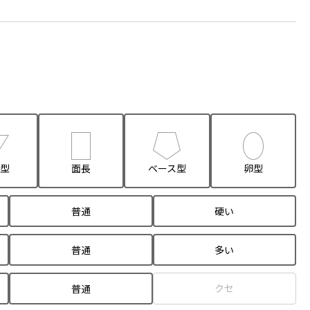
型
面長
ベース型
卵型
普通
硬い
普通
多い
クセ
普通