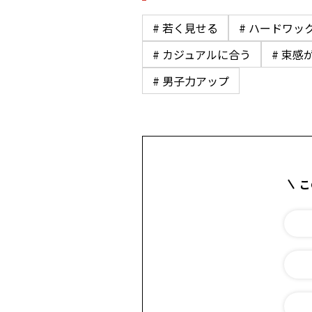
# 若く見せる
# ハードワッ
# カジュアルに合う
# 束感
# 男子力アップ
こ