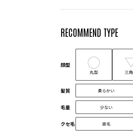
RECOMMEND TYPE
顔型
丸型
三角
髪質
柔らかい
毛量
少ない
クセ毛
直毛