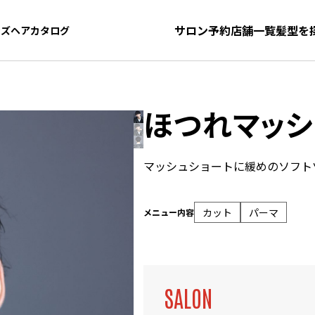
サロン予約
店舗一覧
髪型を
ンズヘアカタログ
ンズヘアカタログ
ほつれマッシ
マッシュショートに緩めのソフト
カット
パーマ
メニュー内容
SALON