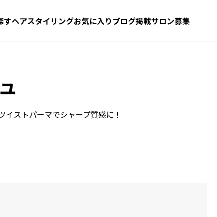
探す
ヘアスタイリング
お気に入り
お気に入り
ブログ
髪型をさがす
掲載サロン募集
ュ
ツイストパーマでシャープ質感に！