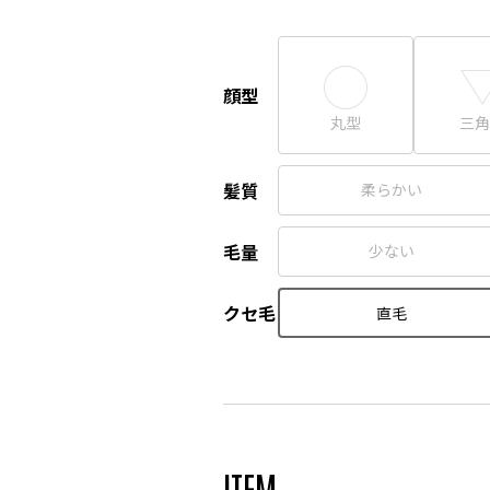
顔型
丸型
三角
髪質
柔らかい
毛量
少ない
クセ毛
直毛
ITEM