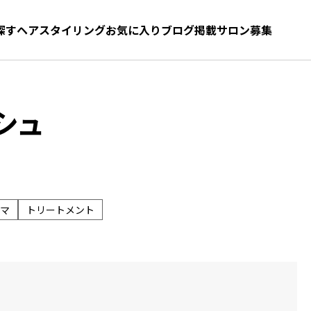
探す
ヘアスタイリング
お気に入り
お気に入り
ブログ
髪型をさがす
掲載サロン募集
シュ
マ
トリートメント