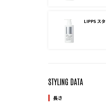
LIPPS 
STYLING DATA
長さ