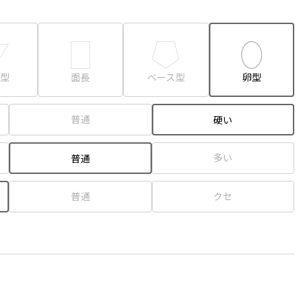
型
面長
ベース型
卵型
普通
硬い
多い
普通
普通
クセ