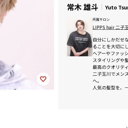
常木 雄斗
Yuto Tsu
所属サロン
LIPPS hair 二
自分にしかだせ
ることを大切に
ヘアーやファッ
スタイリングや
最高のクオリテ
二子玉川でメンズカ
へ。
人気の髪型を、