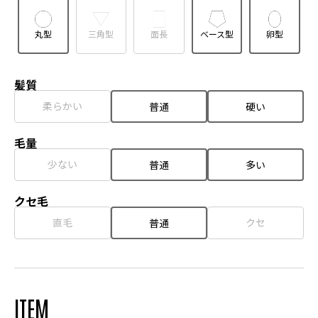
丸型
三角型
面長
ベース型
卵型
髪質
柔らかい
普通
硬い
毛量
少ない
普通
多い
クセ毛
直毛
クセ
普通
ITEM