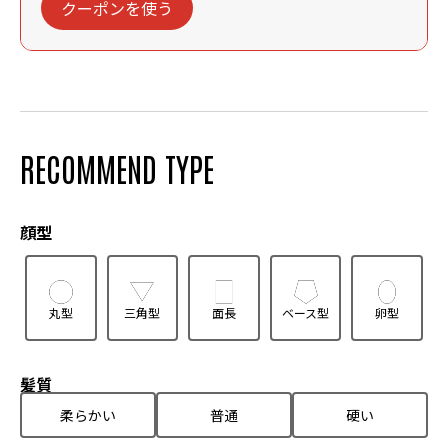
クーポンを使う
RECOMMEND TYPE
顔型
丸型
三角型
面長
ベース型
卵型
髪質
柔らかい
普通
硬い