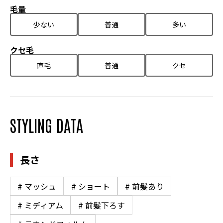
毛量
少ない
普通
多い
クセ毛
直毛
普通
クセ
STYLING DATA
長さ
# マッシュ
# ショート
# 前髪あり
# ミディアム
# 前髪下ろす