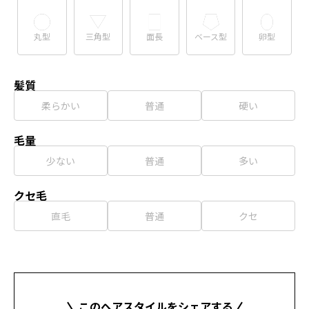
丸型
三角型
面長
ベース型
卵型
髪質
柔らかい
普通
硬い
毛量
少ない
普通
多い
クセ毛
直毛
普通
クセ
このヘアスタイルをシェアする