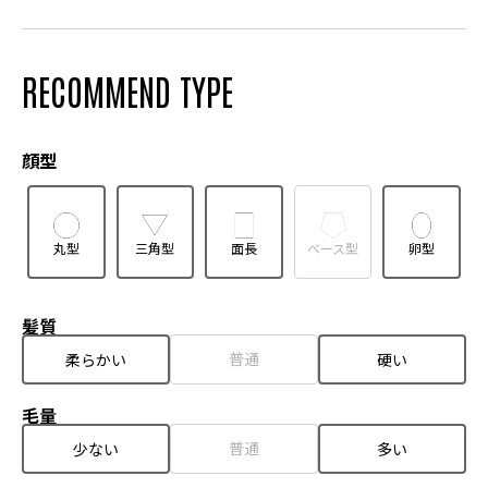
RECOMMEND TYPE
顔型
丸型
三角型
面長
ベース型
卵型
髪質
普通
柔らかい
硬い
毛量
普通
少ない
多い