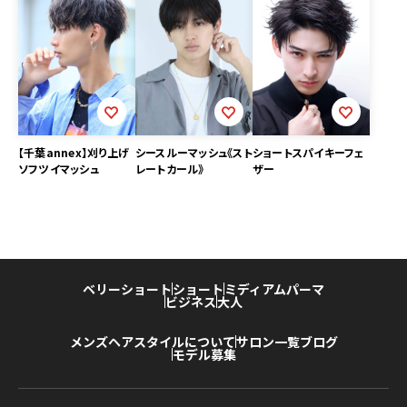
【千葉annex】刈り上げ
シースルーマッシュ《スト
ショートスパイキーフェ
ソフツイマッシュ
レートカール》
ザー
ベリーショート
ショート
ミディアム
パーマ
ビジネス
大人
メンズヘアスタイルについて
サロン一覧
ブログ
モデル募集