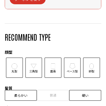
RECOMMEND TYPE
顔型
丸型
三角型
面長
ベース型
卵型
髪質
普通
柔らかい
硬い