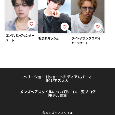
コンマバングセンター
毛流れマッシュ
ライトグランジスパイ
パート
キーショート
ベリーショート
ショート
ミディアム
パーマ
ビジネス
大人
メンズヘアスタイルについて
サロン一覧
ブログ
モデル募集
©メンズヘアスタイル