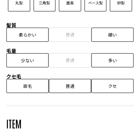
丸型
三角型
面長
ベース型
卵型
髪質
普通
柔らかい
硬い
毛量
普通
少ない
多い
クセ毛
直毛
普通
クセ
ITEM