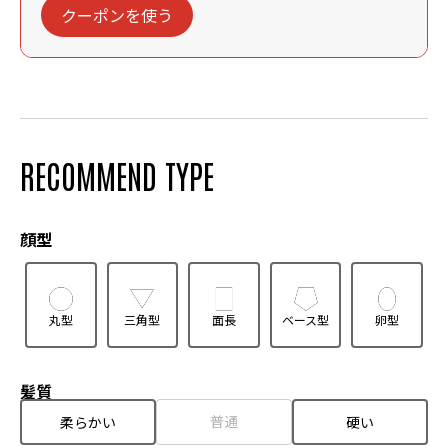
クーポンを使う
RECOMMEND TYPE
顔型
丸型
三角型
面長
ベース型
卵型
髪質
普通
柔らかい
硬い