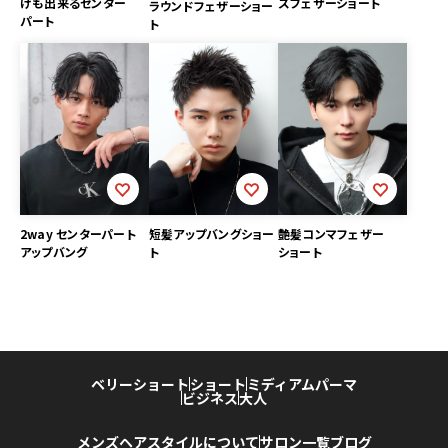
げも出来るセンター
ズフェザーショート
ラウンドフェザーショー
パート
ト
艶髪コンマフェザー
2way センターパート
短髪アップバングショー
ショート
アップバング
ト
ベリーショート
ショート
ミディアム
パーマ
ビジネス
大人
メンズヘアスタイルについて
サロン一覧
ブログ