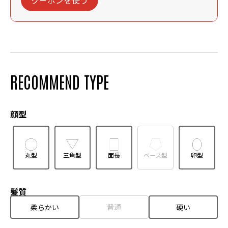
RECOMMEND TYPE
顔型
丸型
三角型
面長
ベース型
卵型
髪質
普通
柔らかい
硬い