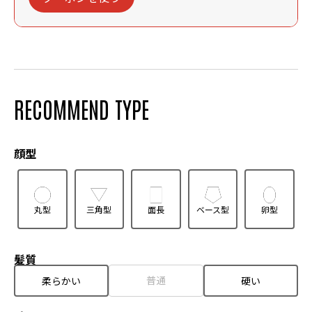
RECOMMEND TYPE
顔型
丸型
三角型
面長
ベース型
卵型
髪質
普通
柔らかい
硬い