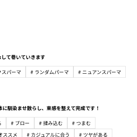
xして巻いていきます
クスパーマ
# ランダムパーマ
# ニュアンスパーマ
全体に馴染ませ散らし、束感を整えて完成です！
る
# ブロー
# 揉み込む
# つまむ
にオススメ
# カジュアルに合う
# ツヤがある