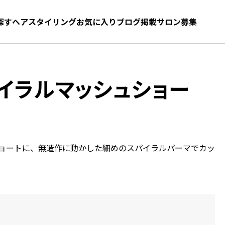
探す
ヘアスタイリング
お気に入り
お気に入り
ブログ
髪型をさがす
掲載サロン募集
イラルマッシュショー
ョートに、無造作に動かした細めのスパイラルパーマでカッ