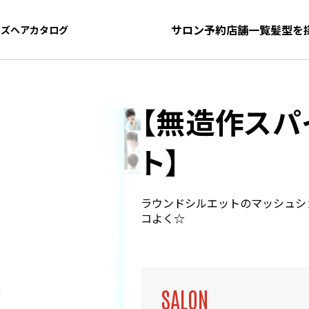
サロン予約
店舗一覧
髪型を
ンズヘアカタログ
ンズヘアカタログ
【無造作スパ
ト】
ラウンドシルエットのマッシュシ
コよく☆
SALON