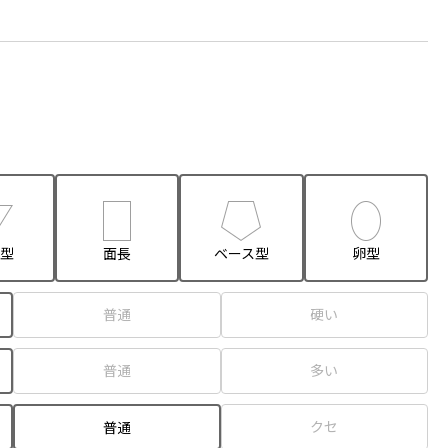
型
面長
ベース型
卵型
普通
硬い
普通
多い
クセ
普通