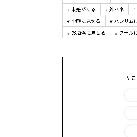
# 束感がある
# 外ハネ
# 小顔に見せる
# ハンサム
# お洒落に見せる
# クール
こ