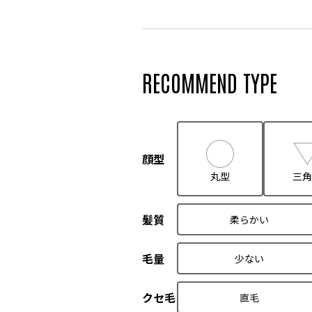
RECOMMEND TYPE
顔型
丸型
三角
髪質
柔らかい
毛量
少ない
クセ毛
直毛