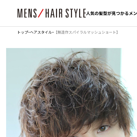
人気の髪型が見つかるメ
人気の髪型が見つかるメ
トップ
ヘアスタイル
【無造作スパイラルマッシュショート】