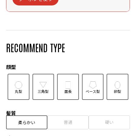
RECOMMEND TYPE
顔型
丸型
三角型
面長
ベース型
卵型
髪質
普通
硬い
柔らかい