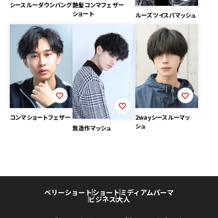
艶髪コンマフェザー
シースルーダウンバング
ショート
ルーズツイスパマッシュ
コンマショートフェザー
2wayシースルーマッ
シュ
無造作マッシュ
ベリーショート
ショート
ミディアム
パーマ
ビジネス
大人