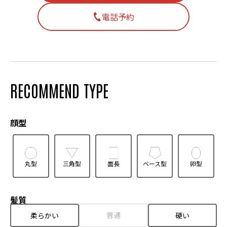
電話予約
RECOMMEND TYPE
顔型
丸型
三角型
面長
ベース型
卵型
髪質
普通
柔らかい
硬い