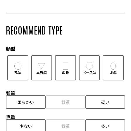
RECOMMEND TYPE
顔型
丸型
三角型
面長
ベース型
卵型
髪質
普通
柔らかい
硬い
毛量
普通
少ない
多い