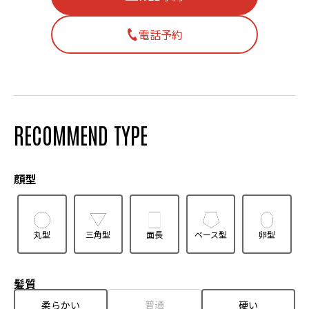
電話予約
RECOMMEND TYPE
顔型
丸型
三角型
面長
ベース型
卵型
髪質
普通
柔らかい
硬い