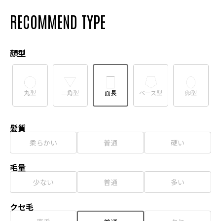
RECOMMEND TYPE
顔型
丸型
三角型
面長
ベース型
卵型
髪質
柔らかい
普通
硬い
毛量
少ない
普通
多い
クセ毛