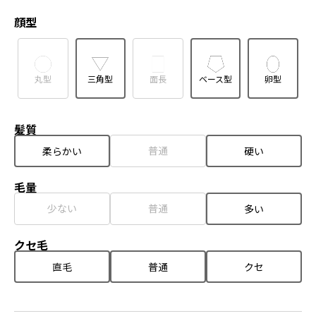
顔型
丸型
三角型
面長
ベース型
卵型
髪質
普通
柔らかい
硬い
毛量
少ない
普通
多い
クセ毛
直毛
普通
クセ