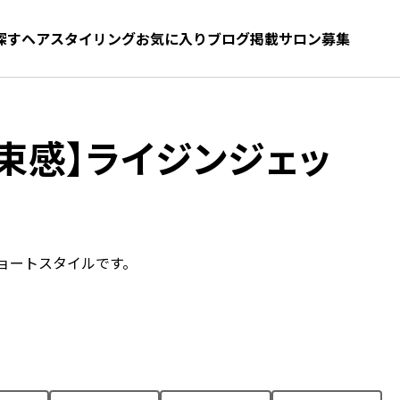
探す
ヘアスタイリング
お気に入り
お気に入り
ブログ
髪型をさがす
掲載サロン募集
束感】ライジンジェッ
ョートスタイルです。