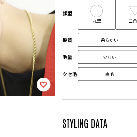
顔型
丸型
三角
髪質
柔らかい
毛量
少ない
クセ毛
直毛
STYLING DATA