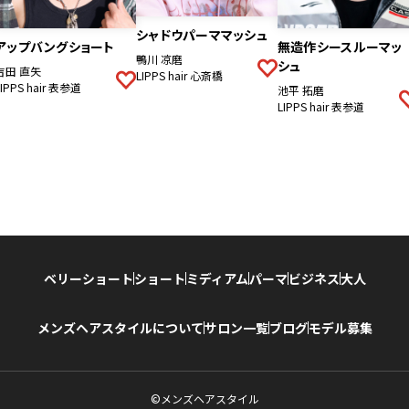
シャドウパーママッシュ
アップバングショート
無造作シースルーマッ
鴨川 凉磨
シュ
吉田 直矢
LIPPS hair 心斎橋
LIPPS hair 表参道
池平 拓磨
LIPPS hair 表参道
ベリーショート
ショート
ミディアム
パーマ
ビジネス
大人
メンズヘアスタイルについて
サロン一覧
ブログ
モデル募集
©メンズヘアスタイル