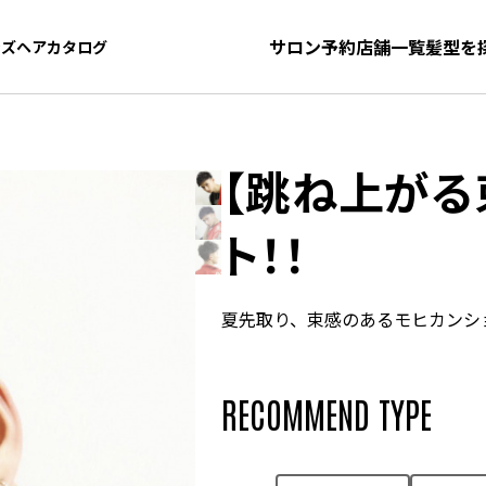
サロン予約
店舗一覧
髪型を
ンズヘアカタログ
ンズヘアカタログ
【跳ね上がる
ト！！
夏先取り、束感のあるモヒカンシ
RECOMMEND TYPE