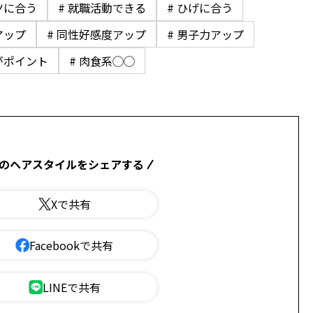
ツに合う
# 就職活動できる
# ひげに合う
アップ
# 同性好感度アップ
# 男子力アップ
がポイント
# 肉食系◯◯
のヘアスタイルをシェアする
Xで共有
Facebookで共有
LINEで共有