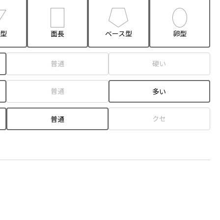
型
面長
ベース型
卵型
普通
硬い
普通
多い
クセ
普通