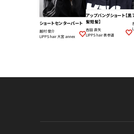
アップバングショート【黒
髪短髪】
ショートセンターパート
吉田 直矢
越村 俊介
LIPPS hair 表参道
LIPPS hair 大宮 annex