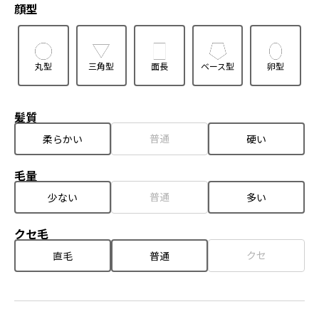
顔型
丸型
三角型
面長
ベース型
卵型
髪質
普通
柔らかい
硬い
毛量
普通
少ない
多い
クセ毛
クセ
直毛
普通