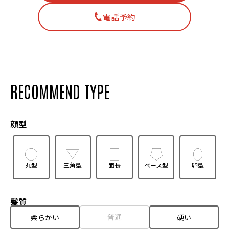
電話予約
RECOMMEND TYPE
顔型
丸型
三角型
面長
ベース型
卵型
髪質
普通
柔らかい
硬い