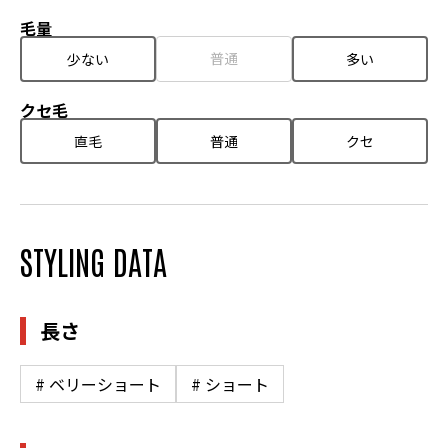
毛量
普通
少ない
多い
クセ毛
直毛
普通
クセ
STYLING DATA
長さ
# ベリーショート
# ショート