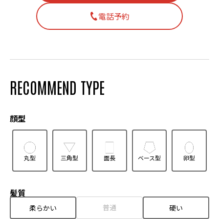
電話予約
RECOMMEND TYPE
顔型
丸型
三角型
面長
ベース型
卵型
髪質
普通
柔らかい
硬い