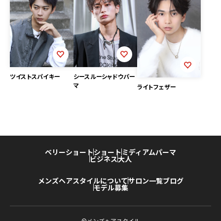
ツイストスパイキー
シースルーシャドウパー
マ
ライトフェザー
ベリーショート
ショート
ミディアム
パーマ
ビジネス
大人
メンズヘアスタイルについて
サロン一覧
ブログ
モデル募集
©メンズヘアスタイル