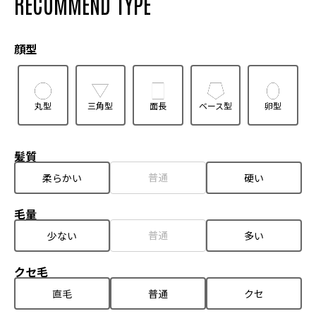
RECOMMEND TYPE
顔型
丸型
三角型
面長
ベース型
卵型
髪質
普通
柔らかい
硬い
毛量
普通
少ない
多い
クセ毛
直毛
普通
クセ