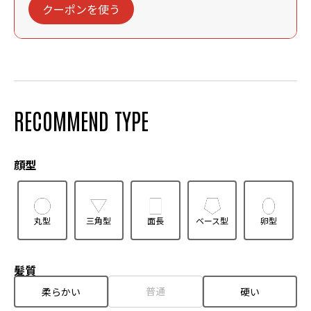
クーポンを使う
RECOMMEND TYPE
顔型
丸型
三角型
面長
ベース型
卵型
髪質
普通
柔らかい
硬い