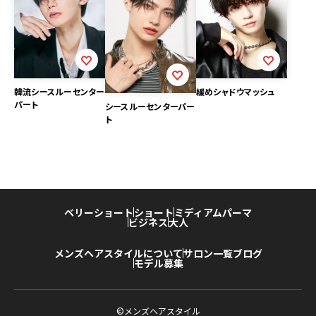
韓流シースルーセンター
緩めシャドウマッシュ
パート
シースルーセンターパー
ト
ベリーショート
ショート
ミディアム
パーマ
ビジネス
大人
メンズヘアスタイルについて
サロン一覧
ブログ
モデル募集
©メンズヘアスタイル