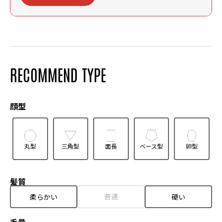
RECOMMEND TYPE
顔型
丸型
三角型
面長
ベース型
卵型
髪質
普通
柔らかい
硬い