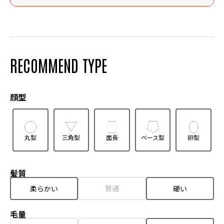
RECOMMEND TYPE
顔型
丸型
三角型
面長
ベース型
卵型
髪質
普通
柔らかい
硬い
毛量