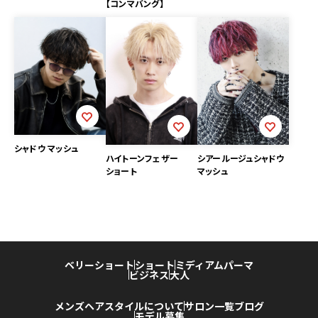
【コンマバング】
シャドウ マッシュ
シアールージュシャドウ
ハイトーンフェザー
マッシュ
ショート
ベリーショート
ショート
ミディアム
パーマ
ビジネス
大人
メンズヘアスタイルについて
サロン一覧
ブログ
モデル募集