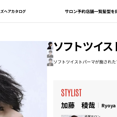
サロン予約
店舗一覧
髪型を
ンズヘアカタログ
ンズヘアカタログ
ソフトツイス
ソフトツイストパーマが施された
STYLIST
加藤 稜哉
Ryoya
所属サロン