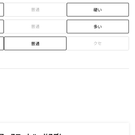
普通
硬い
普通
多い
クセ
普通