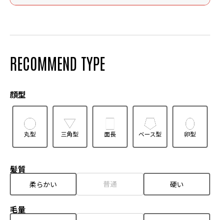
RECOMMEND TYPE
顔型
丸型
三角型
面長
ベース型
卵型
髪質
普通
柔らかい
硬い
毛量