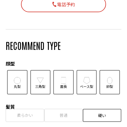
電話予約
RECOMMEND TYPE
顔型
丸型
三角型
面長
ベース型
卵型
髪質
柔らかい
普通
硬い