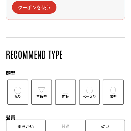
クーポンを使う
RECOMMEND TYPE
顔型
丸型
三角型
面長
ベース型
卵型
髪質
普通
柔らかい
硬い