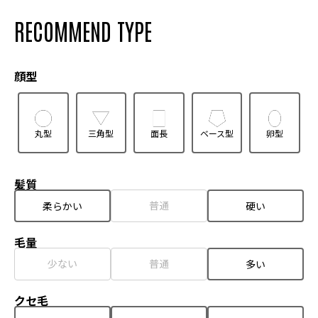
RECOMMEND TYPE
顔型
丸型
三角型
面長
ベース型
卵型
髪質
普通
柔らかい
硬い
毛量
少ない
普通
多い
クセ毛