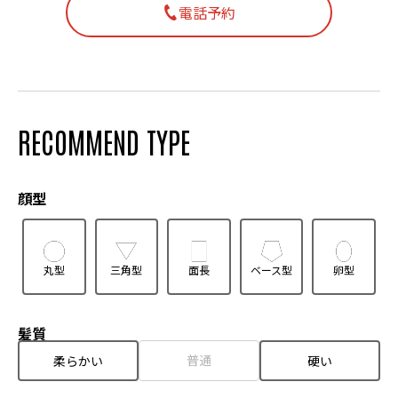
電話予約
RECOMMEND TYPE
顔型
丸型
三角型
面長
ベース型
卵型
髪質
普通
柔らかい
硬い