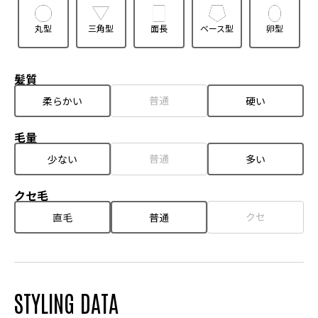
丸型
三角型
面長
ベース型
卵型
髪質
普通
柔らかい
硬い
毛量
普通
少ない
多い
クセ毛
クセ
直毛
普通
STYLING DATA