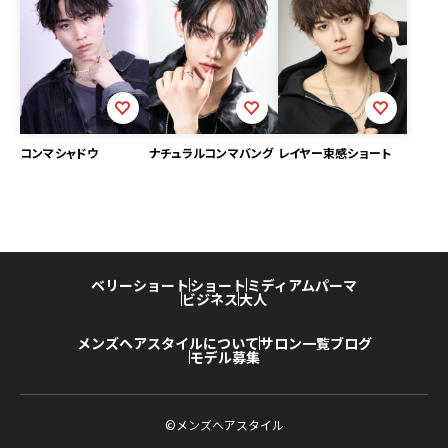
コンマシャドウ
ナチュラルコンマバング
レイヤー束感ショート
ベリーショート
ショート
ミディアム
パーマ
ビジネス
大人
メンズヘアスタイルについて
サロン一覧
ブログ
モデル募集
©メンズヘアスタイル