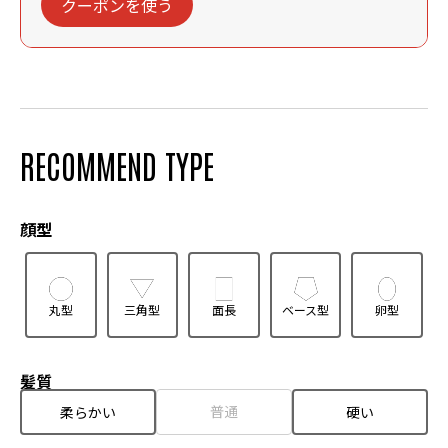
クーポンを使う
RECOMMEND TYPE
顔型
丸型
三角型
面長
ベース型
卵型
髪質
普通
柔らかい
硬い