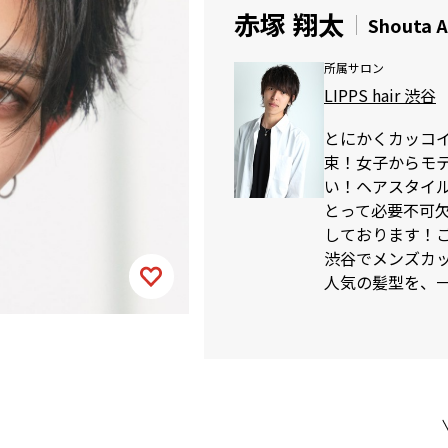
赤塚 翔太
Shouta 
所属サロン
LIPPS hair 渋谷
とにかくカッコ
束！女子からモ
い！ヘアスタイ
とって必要不可
しております！
渋谷でメンズカット
人気の髪型を、