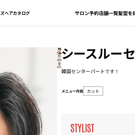
サロン予約
店舗一覧
髪型を
ンズヘアカタログ
ンズヘアカタログ
シースルーセ
韓国センターパートです！
カット
メニュー内容
STYLIST