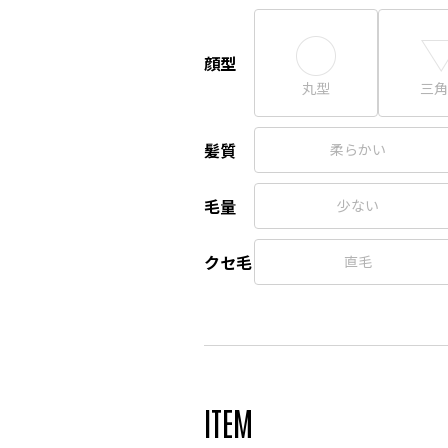
顔型
丸型
三角
髪質
柔らかい
毛量
少ない
クセ毛
直毛
ITEM