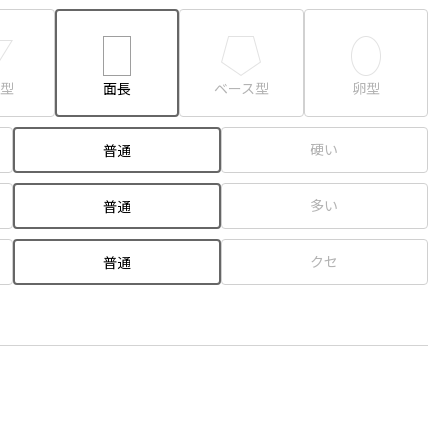
型
面長
ベース型
卵型
硬い
普通
多い
普通
クセ
普通