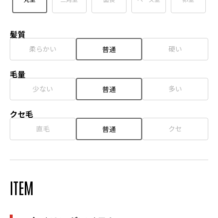
髪質
柔らかい
硬い
普通
毛量
少ない
多い
普通
クセ毛
直毛
クセ
普通
ITEM