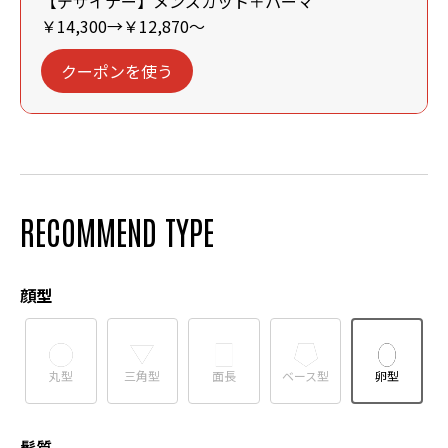
【デザイナー】メンズカット＋パーマ
￥14,300→￥12,870～
クーポンを使う
RECOMMEND TYPE
顔型
丸型
三角型
面長
ベース型
卵型
髪質