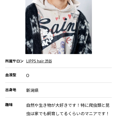
所属サロン
LIPPS hair 渋谷
血液型
O
出身地
新潟県
趣味
自然や生き物が大好きです！特に爬虫類と昆
虫は家でも飼育してるくらいのマニアです！