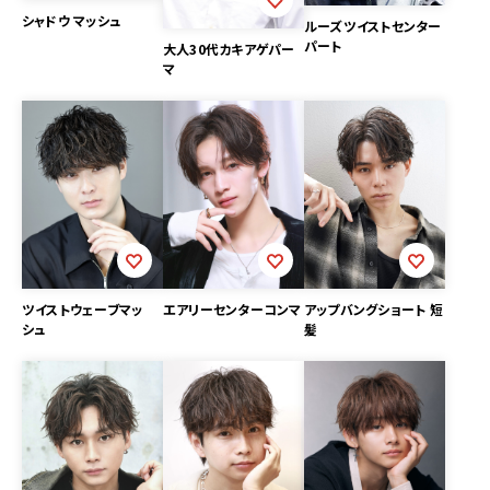
シャドウ マッシュ
ルーズツイストセンター
パート
大人30代カキアゲパー
マ
エアリーセンターコンマ
ツイストウェーブマッ
アップバングショート 短
シュ
髪