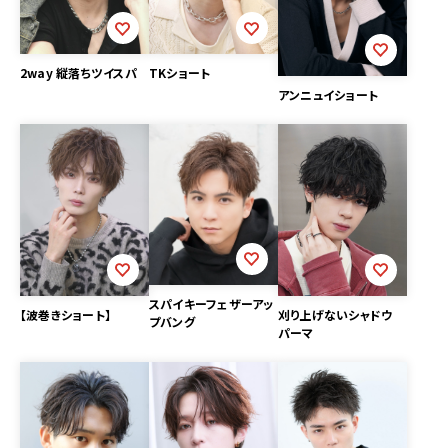
2way 縦落ちツイスパ
TKショート
アンニュイショート
スパイキーフェザーアッ
【波巻きショート】
刈り上げないシャドウ
プバング
パーマ