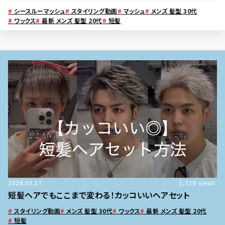
#
シースルーマッシュ
#
スタイリング動画
#
マッシュ
#
メンズ 髪型 30代
#
ワックス
#
最新 メンズ 髪型 20代
#
短髪
2026.03.17
1,339
views
短髪ヘアでもここまで変わる！カッコいいヘアセット
#
スタイリング動画
#
メンズ 髪型 30代
#
ワックス
#
最新 メンズ 髪型 20代
#
短髪