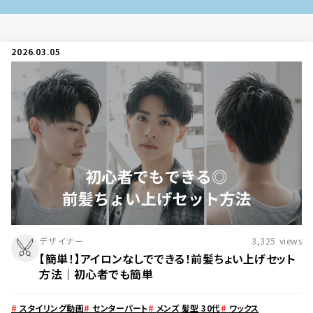
2026.03.05
デザイナー
3,325
views
【簡単！】アイロンなしでできる！前髪ちょい上げセット
方法｜初心者でも簡単
#
スタイリング動画
#
センターパート
#
メンズ 髪型 30代
#
ワックス