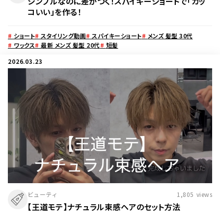
シンプルなのに差がつく！スパイキーショートで「カッ
コいい」を作る！
#
ショート
#
スタイリング動画
#
スパイキーショート
#
メンズ 髪型 30代
#
ワックス
#
最新 メンズ 髪型 20代
#
短髪
2026.03.23
ビューティ
1,805
views
【王道モテ】ナチュラル束感ヘアのセット方法