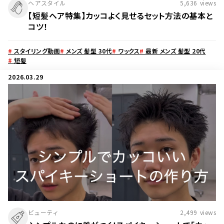
ヘアスタイル
5,636
views
【短髪ヘア特集】カッコよく見せるセット方法の基本と
コツ！
#
スタイリング動画
#
メンズ 髪型 30代
#
ワックス
#
最新 メンズ 髪型 20代
#
短髪
2026.03.29
ビューティ
2,499
views