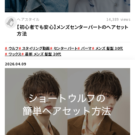
ヘアスタイル
14,389
views
【初心者でも安心】メンズセンターパートのヘアセット
方法
#
ウルフ
#
スタイリング動画
#
センターパート
#
パーマ
#
メンズ 髪型 30代
#
ワックス
#
最新 メンズ 髪型 20代
2026.04.09