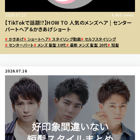
2026.07.23
4,400
views
【TikTokで話題⁉】HOW TO 人気のメンズヘア | センター
パートヘア＆かきあげショート
#
かきあげ
#
ショートヘア
#
スタイリング動画
#
セルフスタイリング
#
センターパート
#
メンズ 髪型 30代
#
最新 メンズ 髪型 20代
#
短髪
2026.07.16