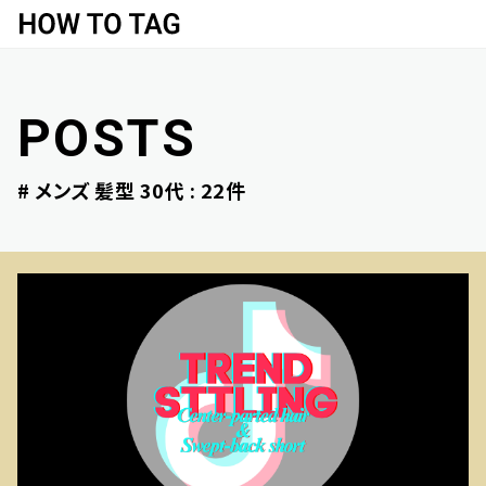
POSTS
# メンズ 髪型 30代
:
22
件