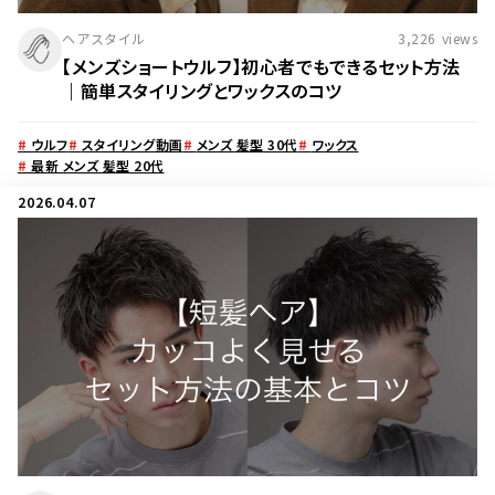
ヘアスタイル
3,226
views
【メンズショートウルフ】初心者でもできるセット方法
｜簡単スタイリングとワックスのコツ
#
ウルフ
#
スタイリング動画
#
メンズ 髪型 30代
#
ワックス
#
最新 メンズ 髪型 20代
2026.04.07