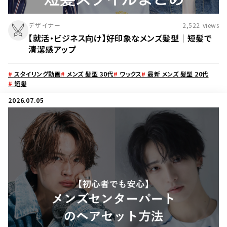
デザイナー
2,522
views
【就活・ビジネス向け】好印象なメンズ髪型│短髪で
清潔感アップ
#
スタイリング動画
#
メンズ 髪型 30代
#
ワックス
#
最新 メンズ 髪型 20代
#
短髪
2026.07.05