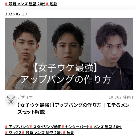
#
最新 メンズ 髪型 20代
#
短髪
2026.02.19
デザイナー
10,063
views
【女子ウケ最強！】アップバングの作り方│モテるメン
ズセット解説
#
アップバング
#
スタイリング動画
#
センターパート
#
メンズ 髪型 30代
#
ワックス
#
最新 メンズ 髪型 20代
#
短髪