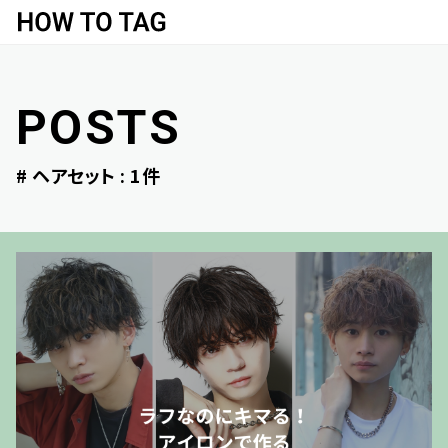
POSTS
# ヘアセット
:
1
件