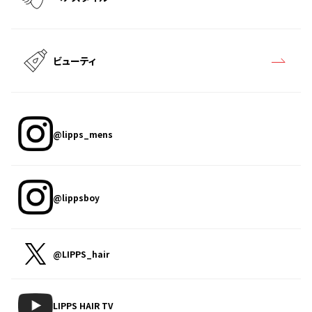
ビューティ
@lipps_mens
@lippsboy
@LIPPS_hair
LIPPS HAIR TV