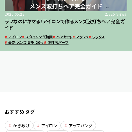
2026.05.28
2,925
views
ラフなのにキマる！アイロンで作るメンズ波打ちヘア完全ガ
イド
#
アイロン
#
スタイリング動画
#
ヘアセット
#
マッシュ
#
ワックス
#
最新 メンズ 髪型 20代
#
波打ちパーマ
おすすめタグ
#
かきあげ
#
アイロン
#
アップバング